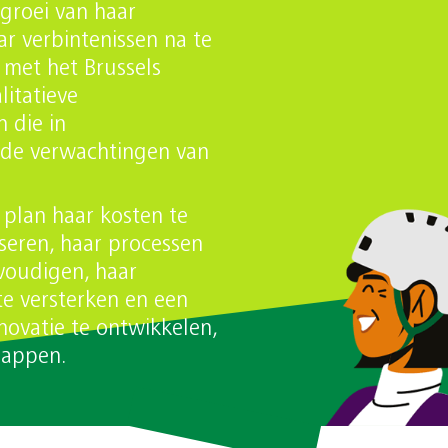
groei van haar
ar verbintenissen na te
met het Brussels
itatieve
n die in
 de verwachtingen van
 plan haar kosten te
seren, haar processen
voudigen, haar
 te versterken en een
novatie te ontwikkelen,
happen.