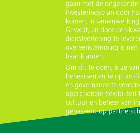
gaan met de ongekende 
inzetten?
Task Force Hygiëne en
investeringsplan door ha
Netheid
komen, in samenwerking 
Operationele prestaties
Gewest, en door een kwal
dienstverlening te levere
overeenstemming is met
haar klanten.
Om dit te doen, is ze van
beheersen en te optimali
en governance te vereen
operationele flexibiliteit
cultuur en beheer van in
gebaseerd op partnersc