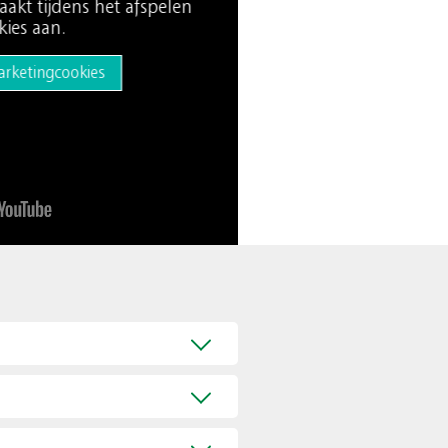
akt tijdens het afspelen
ies aan.
rketingcookies