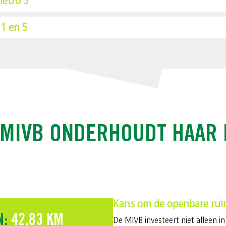
metro 3
1 en 5
 MIVB ONDERHOUDT HAAR 
Kans om de openbare ruim
N:
42,83 KM
De MIVB investeert niet alleen