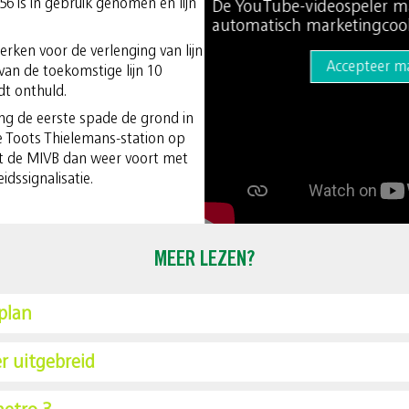
n 56 is in gebruik genomen en lijn
De YouTube-videospeler ma
automatisch marketingcook
werken voor de verlenging van lijn
Accepteer ma
van de toekomstige lijn 10
t onthuld.
ing de eerste spade de grond in
 Toots Thielemans-station op
 de MIVB dan weer voort met
idssignalisatie.
MEER LEZEN?
plan
r uitgebreid