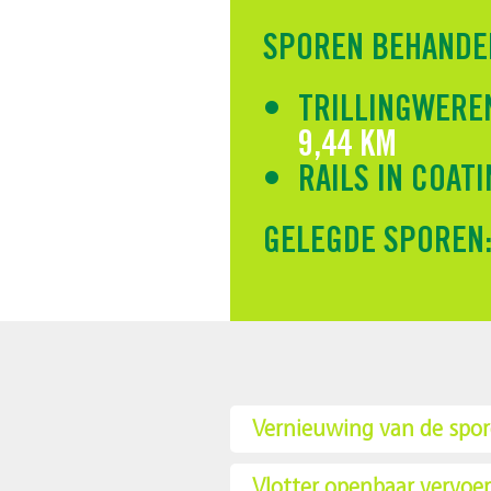
SPOREN BEHANDE
TRILLINGWEREN
9,44 KM
RAILS IN COAT
GELEGDE SPOREN
Vernieuwing van de spo
Vlotter openbaar vervoer