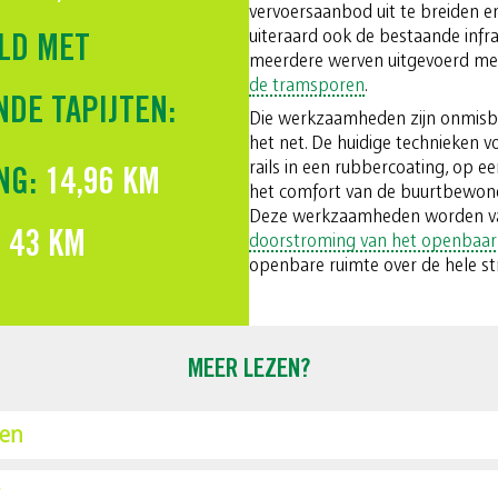
vervoersaanbod uit te breiden e
uiteraard ook de bestaande infra
LD MET
meerdere werven uitgevoerd me
de tramsporen
.
DE TAPIJTEN:
Die werkzaamheden zijn onmisbaa
het net. De huidige technieken 
rails in een rubbercoating, op 
ING:
14,96 KM
het comfort van de buurtbewoner
Deze werkzaamheden worden v
:
43 KM
doorstroming van het openbaar
openbare ruimte over de hele str
MEER LEZEN?
ren