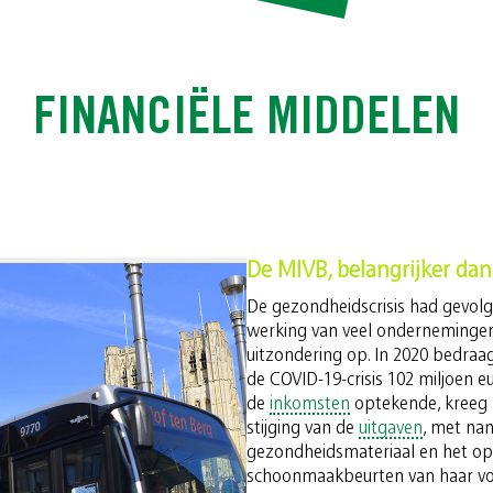
FINANCIËLE MIDDELEN
De MIVB, belangrijker dan
De gezondheidscrisis had gevolge
werking van veel ondernemingen
uitzondering op. In 2020 bedraag
de COVID-19-crisis 102 miljoen eu
de
inkomsten
optekende, kreeg z
stijging van de
uitgaven
, met na
gezondheidsmateriaal en het op
schoonmaakbeurten van haar voer