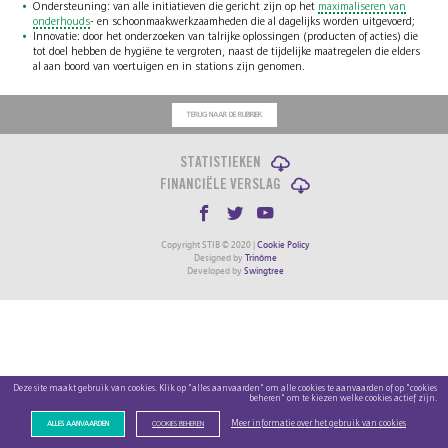
Ondersteuning: van alle initiatieven die gericht zijn op het
maximaliseren van
onderhouds
- en schoonmaakwerkzaamheden die al dagelijks worden uitgevoerd;
Innovatie: door het onderzoeken van talrijke oplossingen (producten of acties) die
tot doel hebben de hygiëne te vergroten, naast de tijdelijke maatregelen die elders
al aan boord van voertuigen en in stations zijn genomen.
TERUG NAAR DE RUBRIEK
STATISTIEKEN
FINANCIËLE VERSLAG
Copyright STIB © 2020 |
Cookie Policy
Designed by
Trinôme
Developed by
Swingtree
Deze site maakt gebruik van cookies. Klik op "alles aanvaarden" om alle cookies te aanvaarden of op "cookies
beheren" om te kiezen welke cookies actief zijn.
Meer informatie over het gebruik van cookies
ALLES AANVAARDEN
COOKIES BEHEREN