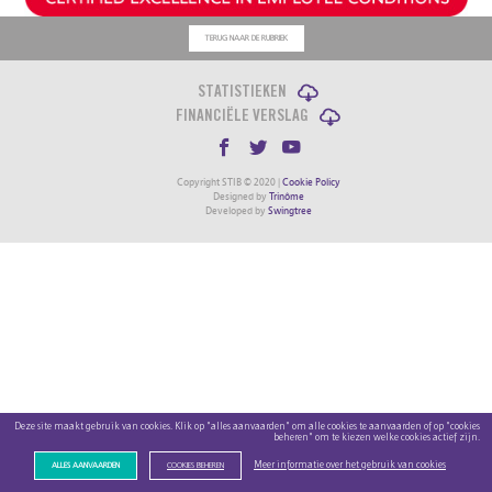
TERUG NAAR DE RUBRIEK
STATISTIEKEN
FINANCIËLE VERSLAG
Copyright STIB © 2020 |
Cookie Policy
Designed by
Trinôme
Developed by
Swingtree
Deze site maakt gebruik van cookies. Klik op "alles aanvaarden" om alle cookies te aanvaarden of op "cookies
beheren" om te kiezen welke cookies actief zijn.
Meer informatie over het gebruik van cookies
ALLES AANVAARDEN
COOKIES BEHEREN