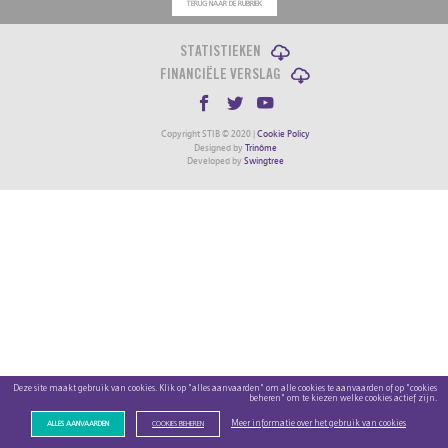
TERUG NAAR DE RUBRIEK
STATISTIEKEN
FINANCIËLE VERSLAG
Copyright STIB © 2020 |
Cookie Policy
Designed by
Trinôme
Developed by
Swingtree
Deze site maakt gebruik van cookies. Klik op "alles aanvaarden" om alle cookies te aanvaarden of op "cookies
beheren" om te kiezen welke cookies actief zijn.
Meer informatie over het gebruik van cookies
ALLES AANVAARDEN
COOKIES BEHEREN