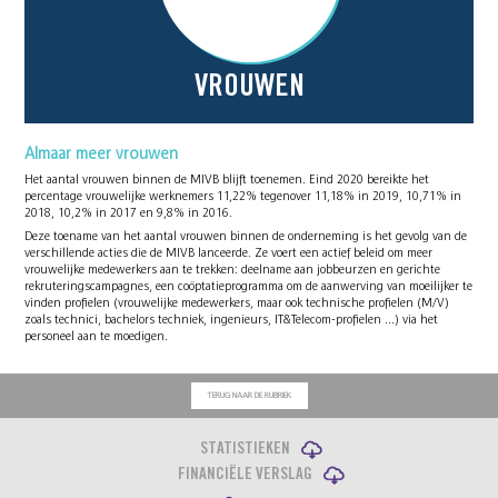
VROUWEN
Almaar meer vrouwen
Het aantal vrouwen binnen de MIVB blijft toenemen. Eind 2020 bereikte het
percentage vrouwelijke werknemers 11,22% tegenover 11,18% in 2019, 10,71% in
2018, 10,2% in 2017 en 9,8% in 2016.
Deze toename van het aantal vrouwen binnen de onderneming is het gevolg van de
verschillende acties die de MIVB lanceerde. Ze voert een actief beleid om meer
vrouwelijke medewerkers aan te trekken: deelname aan jobbeurzen en gerichte
rekruteringscampagnes, een coöptatieprogramma om de aanwerving van moeilijker te
vinden profielen (vrouwelijke medewerkers, maar ook technische profielen (M/V)
zoals technici, bachelors techniek, ingenieurs, IT&Telecom-profielen ...) via het
personeel aan te moedigen.
TERUG NAAR DE RUBRIEK
STATISTIEKEN
FINANCIËLE VERSLAG