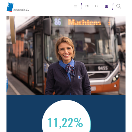
EN
FR
NL
11,22%