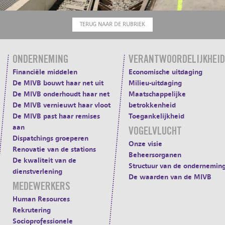
TERUG NAAR DE RUBRIEK
ONDERNEMING
VERANTWOORDELIJKHEID
Financiële middelen
Economische uitdaging
De MIVB bouwt haar net uit
Milieu-uitdaging
De MIVB onderhoudt haar net
Maatschappelijke
De MIVB vernieuwt haar vloot
betrokkenheid
De MIVB past haar remises
Toegankelijkheid
aan
VOGELVLUCHT
Dispatchings groeperen
Onze visie
Renovatie van de stations
Beheersorganen
De kwaliteit van de
Structuur van de ondernemin
dienstverlening
De waarden van de MIVB
MEDEWERKERS
Human Resources
Rekrutering
Socioprofessionele