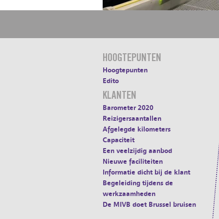
HOOGTEPUNTEN
Hoogtepunten
Edito
KLANTEN
Barometer 2020
Reizigersaantallen
Afgelegde kilometers
Capaciteit
Een veelzijdig aanbod
Nieuwe faciliteiten
Informatie dicht bij de klant
Begeleiding tijdens de
werkzaamheden
De MIVB doet Brussel bruisen