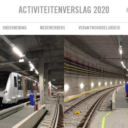
Welzijn van de medewerkers
ACTIVITEITENVERSLAG 2020
Een voortdurende bekommernis
ONDERNEMING
MEDEWERKERS
VERANTWOORDELIJKHEID