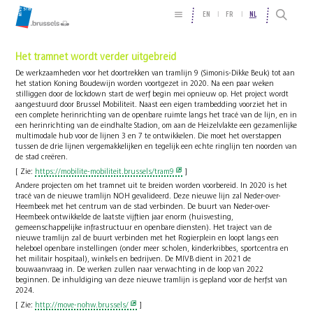
EN
FR
NL
Het tramnet wordt verder uitgebreid
De werkzaamheden voor het doortrekken van tramlijn 9 (Simonis-Dikke Beuk) tot aan
het station Koning Boudewijn worden voortgezet in 2020. Na een paar weken
stilliggen door de lockdown start de werf begin mei opnieuw op. Het project wordt
aangestuurd door Brussel Mobiliteit. Naast een eigen trambedding voorziet het in
een complete herinrichting van de openbare ruimte langs het tracé van de lijn, en in
een herinrichting van de eindhalte Stadion, om aan de Heizelvlakte een gezamenlijke
multimodale hub voor de lijnen 3 en 7 te ontwikkelen. Die moet het overstappen
tussen de drie lijnen vergemakkelijken en tegelijk een echte ringlijn ten noorden van
de stad creëren.
[ Zie:
https://mobilite-mobiliteit.brussels/tram9
]
Andere projecten om het tramnet uit te breiden worden voorbereid. In 2020 is het
tracé van de nieuwe tramlijn NOH gevalideerd. Deze nieuwe lijn zal Neder-over-
Heembeek met het centrum van de stad verbinden. De buurt van Neder-over-
Heembeek ontwikkelde de laatste vijftien jaar enorm (huisvesting,
gemeenschappelijke infrastructuur en openbare diensten). Het traject van de
nieuwe tramlijn zal de buurt verbinden met het Rogierplein en loopt langs een
heleboel openbare instellingen (onder meer scholen, kinderkribbes, sportcentra en
het militair hospitaal), winkels en bedrijven. De MIVB dient in 2021 de
bouwaanvraag in. De werken zullen naar verwachting in de loop van 2022
beginnen. De inhuldiging van deze nieuwe tramlijn is gepland voor de herfst van
2024.
[ Zie:
http://move-nohw.brussels/
]