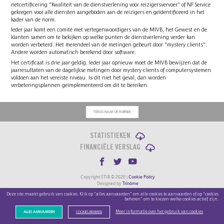
netcertificering "Kwaliteit van de dienstverlening voor reizigersvervoer" of NF Service
gekregen voor alle diensten aangeboden aan de reizigers en geïdentificeerd in het
kader van de norm.
Ieder jaar komt een comité met vertegenwoordigers van de MIVB, het Gewest en de
klanten samen om te bekijken op welke punten de dienstverlening verder kan
worden verbeterd. Het merendeel van de metingen gebeurt door "mystery clients".
Andere worden automatisch berekend door software.
Het certificaat is drie jaar geldig. Ieder jaar opnieuw moet de MIVB bewijzen dat de
jaarresultaten van de dagelijkse metingen door mystery clients of computersystemen
voldoen aan het vereiste niveau. Is dit niet het geval, dan worden
verbeteringsplannen geïmplementeerd om dit te bereiken.
TERUG NAAR DE RUBRIEK
STATISTIEKEN
FINANCIËLE VERSLAG
Copyright STIB © 2020 |
Cookie Policy
Designed by
Trinôme
Developed by
Swingtree
Deze site maakt gebruik van cookies. Klik op "alles aanvaarden" om alle cookies te aanvaarden of op "cookies
beheren" om te kiezen welke cookies actief zijn.
Meer informatie over het gebruik van cookies
ALLES AANVAARDEN
COOKIES BEHEREN