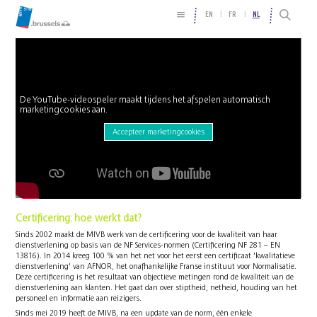
EN
FR
NL
De YouTube-videospeler maakt tijdens het afspelen automatisch
marketingcookies aan.
Accepteer marketingcookies
Certificering: hoe werkt dat?
Sinds 2002 maakt de MIVB werk van de certificering voor de kwaliteit van haar
dienstverlening op basis van de NF Services-normen (Certificering NF 281 – EN
13816). In 2014 kreeg 100 % van het net voor het eerst een certificaat 'kwalitatieve
dienstverlening' van AFNOR, het onafhankelijke Franse instituut voor Normalisatie.
Deze certificering is het resultaat van objectieve metingen rond de kwaliteit van de
dienstverlening aan klanten. Het gaat dan over stiptheid, netheid, houding van het
personeel en informatie aan reizigers.
Sinds mei 2019 heeft de MIVB, na een update van de norm, één enkele