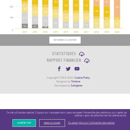
RETOURNER À LA SECTION
STATISTIQUES
RAPPORT FINANCIER
Copyright STIB © 2020 |
Cookie Policy
Designed by
Trinôme
Developed by
Swingtree
Ce site utilise des cookies. Cliquez sur « accepter tout » pour accepter l’ensemble des cookies ou sur « gérer les
cookies » pour les sélectionner les cookies actifs.
En savoir plus sur l’utilisation des cookies
ACCEPTER TOUT
GÉRER LES COOKIES