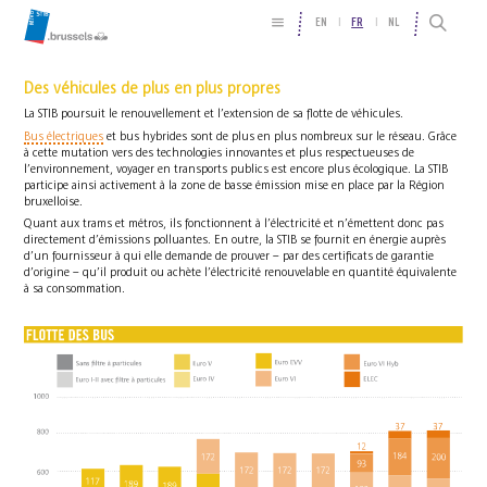
EN
FR
NL
Des véhicules de plus en plus propres
La STIB poursuit le renouvellement et l’extension de sa flotte de véhicules.
Bus électriques
et bus hybrides sont de plus en plus nombreux sur le réseau. Grâce
à cette mutation vers des technologies innovantes et plus respectueuses de
l’environnement, voyager en transports publics est encore plus écologique. La STIB
participe ainsi activement à la zone de basse émission mise en place par la Région
bruxelloise.
Quant aux trams et métros, ils fonctionnent à l’électricité et n’émettent donc pas
directement d’émissions polluantes. En outre, la STIB se fournit en énergie auprès
d’un fournisseur à qui elle demande de prouver – par des certificats de garantie
d’origine – qu’il produit ou achète l’électricité renouvelable en quantité équivalente
à sa consommation.