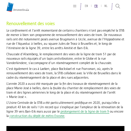
EN
FR
NL
Renouvellement des voies
Le confinement et l’arrêt momentané de certains chantiers n’ont pas empêché la STIB
de mener à bien son programme de renouvellement des voies de tram. De nouveaux
rails ont été notamment posés avenue Brugmann à Uccle, avenue de l’Hippodrome et
rue de l’Aqueduc à Ixelles, au square Jules de Trooz à Bruxelles et, le long de
l’itinéraire de la ligne 39, entre les arrêts Amitié et Ban-Eik.
Chaussée d’Alsemberg, le remplacement des voies de la ligne de tram 51 par de
nouveaux rails équipés d’un tapis antivibratoire, entre le Globe et la rue
Vanderkindere, s’accompagne d’un réaménagement complet de la chaussée.
C’est également le cas à Laeken, place Bockstael et rue Fransman, où, après le
renouvellement des voies de tram, la STIB collabore avec la Ville de Bruxelles dans le
cadre du réaménagement de la place et des rues adjacentes.
L’année 2020 a aussi été marquée par la fin des travaux de réaménagement de la
place Marie-José à Ixelles, dans la foulée du chantier de remplacement des voies de
tram et des lignes aériennes le long de la place et du réaménagement de l’arrêt
« Marie-José ».
L’Usine Centrale de la STIB a été particulièrement prolifique en 2020, puisqu’elle a
produit 43 km de rails ! Un record qui s’explique par l’ampleur de la rénovation de la
ligne 39 vers Ban-Eik mais aussi par le
prolongement de la ligne de tram 9
ou encore
la
construction du dépôt de métro Erasme
.