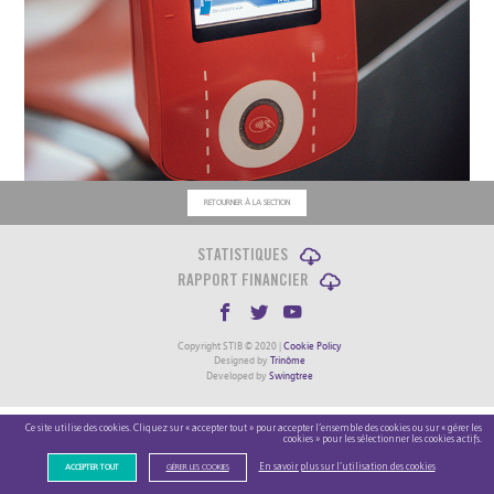
RETOURNER À LA SECTION
STATISTIQUES
RAPPORT FINANCIER
Copyright STIB © 2020 |
Cookie Policy
Designed by
Trinôme
Developed by
Swingtree
Ce site utilise des cookies. Cliquez sur « accepter tout » pour accepter l’ensemble des cookies ou sur « gérer les
cookies » pour les sélectionner les cookies actifs.
En savoir plus sur l’utilisation des cookies
ACCEPTER TOUT
GÉRER LES COOKIES